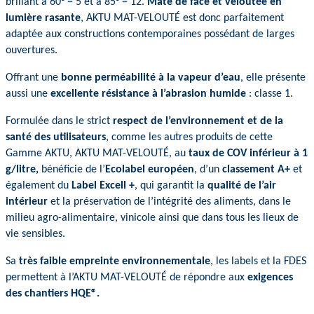
brillant à 60° = 5 et à 85° = 12.
Mate de face et veloutée en
lumière rasante
, AKTU MAT-VELOUTÉ est donc parfaitement
adaptée aux constructions contemporaines possédant de larges
ouvertures.
Offrant une
bonne perméabilité à la vapeur d’eau
, elle présente
aussi une
excellente résistance à l’abrasion humide
: classe 1.
Formulée dans le strict
respect de l’environnement et de la
santé des utilisateurs
, comme les autres produits de cette
Gamme AKTU, AKTU MAT-VELOUTÉ, au
taux de COV inférieur à 1
g/litre,
bénéficie de l’
Ecolabel européen
, d’un
classement A+
et
également du
Label Excell +
, qui garantit la
qualité de l’air
intérieur
et la préservation de l’intégrité des aliments, dans le
milieu agro-alimentaire, vinicole ainsi que dans tous les lieux de
vie sensibles.
Sa
très faible empreinte environnementale
, les labels et la FDES
permettent à l’AKTU MAT-VELOUTÉ de répondre aux
exigences
des chantiers HQE
®
.