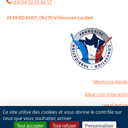
+33(0)4 92 02 66 57
2648 RD 6007, 06270 Villeneuve-Loubet
Mentions légale
2020 Soframap. All right reserved
Powered by
Ideal-com Interactiv
Legal notice
2020 Soframap. All right reserved
Ce site utilise des cookies et vous donne le contrôle sur
Powered by
Ideal-com Interactiv
ceux que vous souhaitez activer
Tout accepter
Tout refuser
Personnaliser