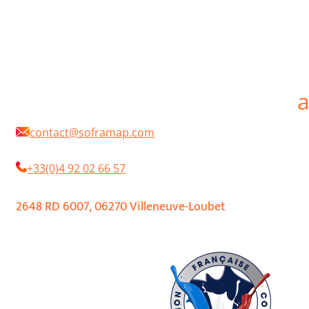
SOFRAMAP is a French manufacturer of professional paints for the protection an
decoration in new works, maintenance or renovation. SOFRAMAP products are
distributed by a network of independent retailers. Our objective is to develop
paints and coatings for professionals that are technical, high quality, innovative
and environmentally friendly. We offer one of the widest ranges of paints
available on the market, while continuing to listen and adapt to the constantly
changing needs of the profession. By choosing SOFRAMAP you will always have a
your service professional interlocutors, passionate about their profession,
technically competent and efficient.
contact@soframap.com
+33(0)4 92 02 66 57
2648 RD 6007, 06270 Villeneuve-Loubet