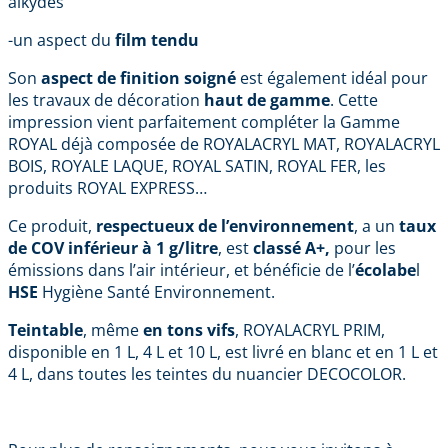
alkydes
-un aspect du
film tendu
Son
aspect de finition soigné
est également idéal pour
les travaux de décoration
haut de gamme
. Cette
impression vient parfaitement compléter la Gamme
ROYAL déjà composée de ROYALACRYL MAT, ROYALACRYL
BOIS, ROYALE LAQUE, ROYAL SATIN, ROYAL FER, les
produits ROYAL EXPRESS…
Ce produit,
respectueux de l’environnement
, a un
taux
de COV inférieur à 1 g/litre
, est
classé A+,
pour les
émissions dans l’air intérieur, et bénéficie de l’
écolabe
l
HSE
Hygiène Santé Environnement.
Teintable
, même
en tons vifs
, ROYALACRYL PRIM,
disponible en 1 L, 4 L et 10 L, est livré en blanc et en 1 L et
4 L, dans toutes les teintes du nuancier DECOCOLOR.