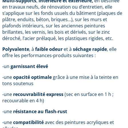
Multi-supports
,
intérieure et extérieure,
en destinée
en travaux neufs, de rénovation ou d’entretien, elle
s’applique sur les fonds usuels du bâtiment (plaques de
plâtre, enduits, béton, briques…), sur les murs et
plafonds intérieurs, sur les anciennes peintures
brillantes, les vernis, les bois et dérivés, sur le zinc
déroché, l’acier prélaqué, les plastiques rigides, etc.
Polyvalente
, à
faible
odeur
et à
séchage rapide
, elle
offre les performances-produits suivantes :
-un
garnissant
élevé
-une
opacité
optimale
grâce à une mise à la teinte en
tons soutenus
-une
recouvrabilité express
(sec en surface en 1 h ;
recouvrable en 4 h)
-une
résistance au flash-rust
-une
compatibilité
avec des peintures acryliques et