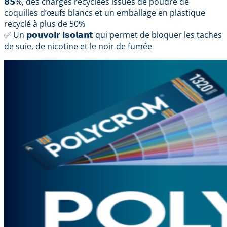
𝟴𝟱%, des charges recyclées issues de poudre de
coquilles d’œufs blancs et un emballage en plastique
recyclé à plus de 50%
✅ Un 𝗽𝗼𝘂𝘃𝗼𝗶𝗿 𝗶𝘀𝗼𝗹𝗮𝗻𝘁 qui permet de bloquer les taches
de suie, de nicotine et le noir de fumée