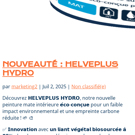
NOUVEAUTÉ : HELVEPLUS
HYDRO
par
marketing2
|
Juil 2, 2025
|
Non classifié(e)
Découvrez 𝗛𝗘𝗟𝗩𝗘𝗣𝗟𝗨𝗦 𝗛𝗬𝗗𝗥𝗢, notre nouvelle
peinture mate intérieure 𝗲́𝗰𝗼-𝗰𝗼𝗻𝗰̧𝘂𝗲 pour un faible
impact environnemental et une empreinte carbone
réduite ! 🌱 🎨
✅ 𝗜𝗻𝗻𝗼𝘃𝗮𝘁𝗶𝗼𝗻 avec 𝘂𝗻 𝗹𝗶𝗮𝗻𝘁 𝘃𝗲́𝗴𝗲́𝘁𝗮𝗹 𝗯𝗶𝗼𝘀𝗼𝘂𝗿𝗰𝗲́𝗲 𝗮̀