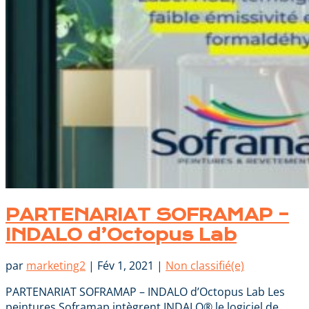
PARTENARIAT SOFRAMAP –
INDALO d’Octopus Lab
par
marketing2
|
Fév 1, 2021
|
Non classifié(e)
PARTENARIAT SOFRAMAP – INDALO d’Octopus Lab Les
peintures Soframap intègrent INDALO® le logiciel de