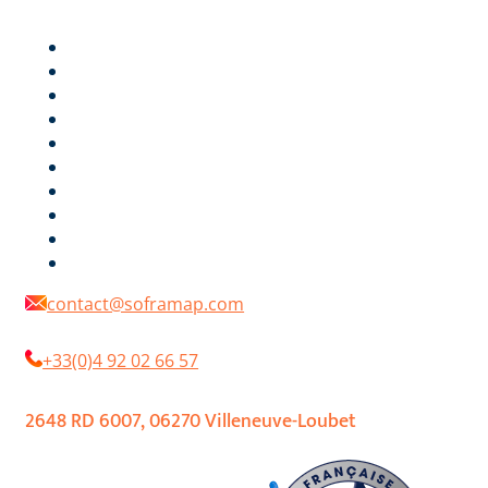
technically competent and efficient.
PRODUITS
LA MARQUE
ENVIRONNEMENT
POLYCROM® SYSTEME
LE NUANCIER
DOCUMENTATIONS
DISTRIBUTEURS
RÉFÉRENCES
ACTUALITÉS
CONTACT
contact@soframap.com
+33(0)4 92 02 66 57
2648 RD 6007, 06270 Villeneuve-Loubet