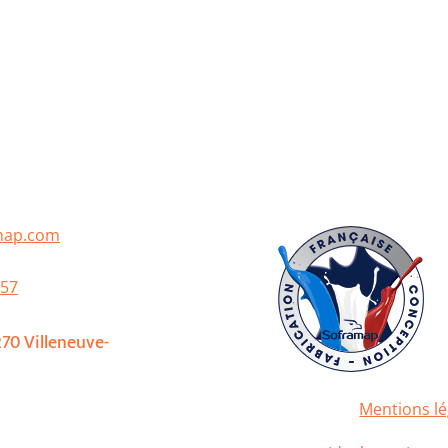
map.com
 57
70 Villeneuve-
Mentions lé
2020 Soframap. All right res