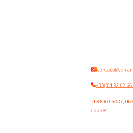
contact@sofra
UITS
LA MARQUE
RONNEMENT
+33(0)4 92 02 66
CROM® SYSTEME
LE NUANCIER
2648 RD 6007, 062
MENTATIONS
DISTRIBUTEURS
Loubet
ENCES
ACTUALITÉS
ACT