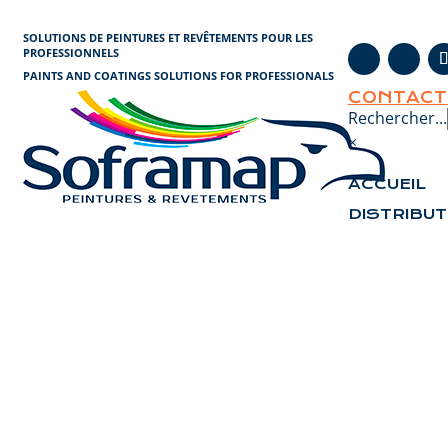
Panneau de gestion des cookies
SOLUTIONS DE PEINTURES ET REVÊTEMENTS POUR LES
PROFESSIONNELS
PAINTS AND COATINGS SOLUTIONS FOR PROFESSIONALS
CONTACT
Rechercher...
×
ACCUEIL
DISTRIBU
SOFRAMAP présente R
par
admin
|
Août 18, 2020
|
Non classifié(e)
|
0 commentaires