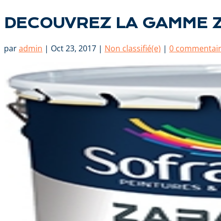
DECOUVREZ LA GAMME Z
par
admin
|
Oct 23, 2017
|
Non classifié(e)
|
0 commentai