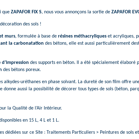
si que
ZAPAFOR FIX S
, nous vous annonçons la sortie de
ZAPAFOR EV
 décoration des sols !
 et murs
, formulée à base de
résines méthacryliques
et acryliques, 
ant la carbonatation
des bétons, elle est aussi particulièrement de
.
 d’impression
des supports en béton. Il a été spécialement élaboré
n
des bétons poreux.
s alkydes-uréthanes en phase solvant. La dureté de son film offre u
lle donne aussi la possibilité de décorer tous types de sols (béton, pa
ur la Qualité de l’Air Intérieur.
onibles en 15 L, 4 L et 1 L.
 dédiées sur ce Site : Traitements Particuliers > Peintures de sols et