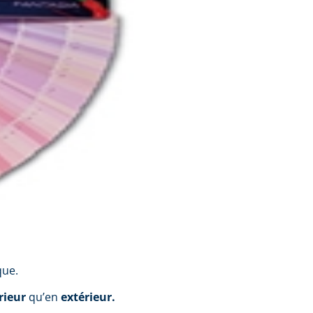
que.
rieur
qu’en
extérieur.