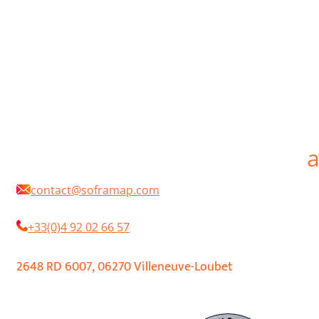
qualité, innovants, et respectueux de l’environnement. Nous proposons une des
plus larges gammes de peintures disponibles sur le marché, tout en continuant
d’être à l’écoute et de s’adapter aux besoins perpétuellement changeants de la
profession. En choisissant SOFRAMAP vous aurez toujours à votre service des
interlocuteurs professionnels, passionnés par leur métier, techniquement
compétents et efficaces.
SOFRAMAP is a French manufacturer of professional paints for the protection an
decoration in new works, maintenance or renovation. SOFRAMAP products are
distributed by a network of independent retailers. Our objective is to develop
paints and coatings for professionals that are technical, high quality, innovative
and environmentally friendly. We offer one of the widest ranges of paints
available on the market, while continuing to listen and adapt to the constantly
changing needs of the profession. By choosing SOFRAMAP you will always have a
your service professional interlocutors, passionate about their profession,
technically competent and efficient.
contact@soframap.com
+33(0)4 92 02 66 57
2648 RD 6007, 06270 Villeneuve-Loubet