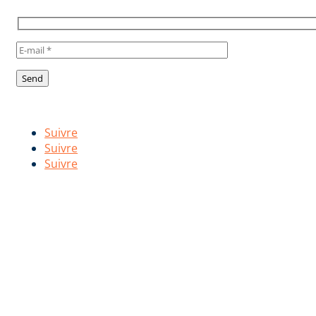
Suivez-nous !
Follow us!
Suivre
Suivre
Suivre
SOFRAMAP est un fabricant Français de peintures professionnelles pour la
protection et la décoration des ouvrages en travaux neufs, d’entretien ou de
rénovation. Les produits SOFRAMAP sont distribués par un réseau de points de
vente constitués d’indépendants. Notre objectif est de développer des peintures 