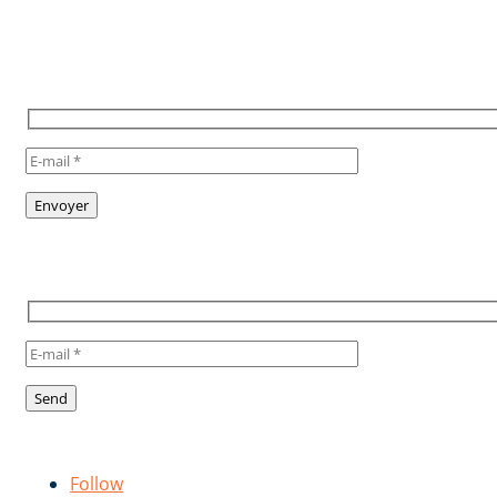
POUR RESTER INFORMÉ,
INSCRIVEZ VOUS À NOTRE
NEWSLETTER
TO STAY INFORMED, SUBSCRIBE
TO OUR NEWSLETTER
Suivez-nous !
Follow us!
Follow