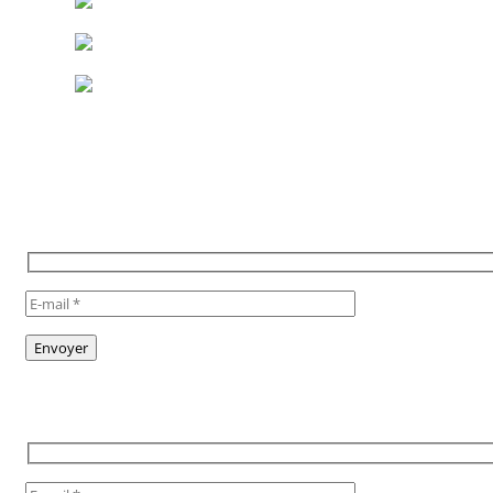
POUR RESTER INFORMÉ,
INSCRIVEZ VOUS À NOTRE
NEWSLETTER
TO STAY INFORMED, SUBSCRIBE
TO OUR NEWSLETTER