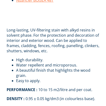
Nuancier BOISEA 48T
BOISÉA SATIN
EVOLUTION
Long-lasting, UV-filtering stain with alkyd resins in
solvent phase. For the protection and decoration of
interior and exterior wood. Can be applied to
frames, cladding, fences, roofing, panelling, clinkers,
shutters, windows, etc.
High durability.
Water repellent and microporous.
A beautiful finish that highlights the wood
grain.
Easy to apply.
PERFORMANCE :
10 to 15 m2/litre and per coat.
DENSITY :
0.95 ± 0.05 kg/dm3 (in colourless base).