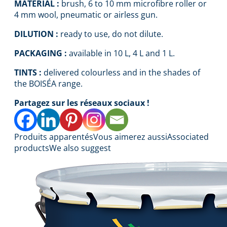
MATERIAL :
brush, 6 to 10 mm microfibre roller or
4 mm wool, pneumatic or airless gun.
DILUTION :
ready to use, do not dilute.
PACKAGING :
available in 10 L, 4 L and 1 L.
TINTS :
delivered colourless and in the shades of
the BOISÉA range.
Partagez sur les réseaux sociaux !
Produits apparentés
Vous aimerez aussi
Associated
products
We also suggest