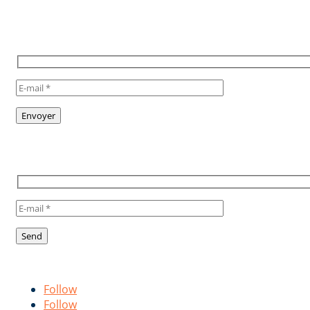
POUR RESTER INFORMÉ,
INSCRIVEZ VOUS À NOTRE
NEWSLETTER
TO STAY INFORMED, SUBSCRIBE
TO OUR NEWSLETTER
Suivez-nous !
Follow us!
Follow
Follow