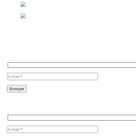
POUR RESTER INFORMÉ,
INSCRIVEZ VOUS À NOTRE
NEWSLETTER
TO STAY INFORMED, SUBSCRIBE
TO OUR NEWSLETTER