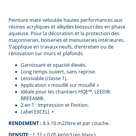
AKTU MAT-VELOUTE
Peinture mate veloutée hautes performances aux
résines acryliques et alkydes biosourcées en phase
aqueuse. Pour la décoration et la protection des
maçonneries, boiseries et menuiseries intérieures.
S’applique en travaux neufs, d’entretien ou de
rénovation sur murs et plafonds.
Garnissant et opacité élevés.
Long temps ouvert, sans reprise.
Lessivable (classe 1).
Application « mouillé sur mouillé »
Idéale pour les chantiers HQE™, LEED®,
BREEAM®.
2 en 1 : Impression et Finition.
Label EXCELL +.
RENDEMENT :
8 à 10 m2/litre et par couche.
DENSITE :
1,37 ± 0,05 kg/m3 (en blanc).